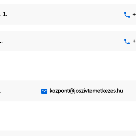
 1.
+
.
+
Az oldal működéséhez szükséges sütik használata
Aktív
Kényelmi sütik használata
.
kozpont@joszivtemetkezes.hu
Mentés és Elfogadás