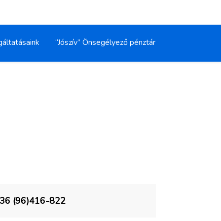
gáltatásaink
“Jószív” Önsegélyező pénztár
36 (96)416-822