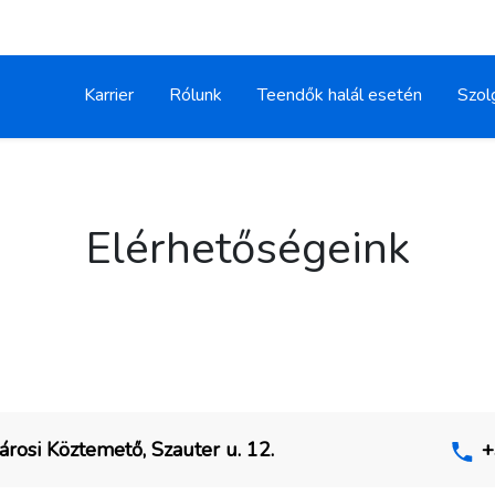
Karrier
Rólunk
Teendők halál esetén
Szol
Elérhetőségeink
osi Köztemető, Szauter u. 12.
+