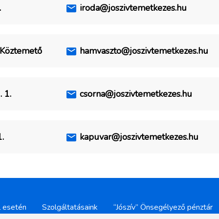
.
iroda@joszivtemetkezes.hu
Köztemető
hamvaszto@joszivtemetkezes.hu
 1.
csorna@joszivtemetkezes.hu
.
kapuvar@joszivtemetkezes.hu
l esetén
Szolgáltatásaink
“Jószív” Önsegélyező pénztár