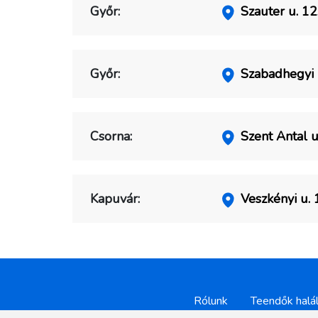
Győr:
Szauter u. 12
Győr:
Szabadhegyi 
Csorna:
Szent Antal u.
Kapuvár:
Veszkényi u. 1
Rólunk
Teendők halá