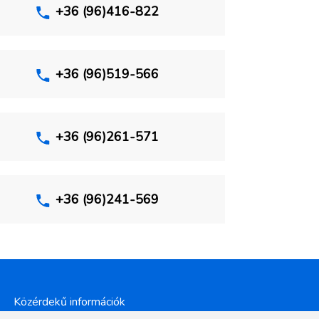
+36 (96)416-822
+36 (96)519-566
+36 (96)261-571
+36 (96)241-569
Közérdekű információk