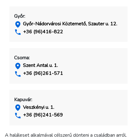
Győr:
Győr-Nádorvárosi Köztemető, Szauter u. 12.
+36 (96)416-822
Csorna:
Szent Antal u. 1.
Az oldal működéséhez szükséges sütik használata
Aktív
+36 (96)261-571
Kényelmi sütik használata
Kapuvár:
Veszkényi u. 1.
+36 (96)241-569
Mentés és Elfogadás
A haláleset alkalmával célszerű dönteni a családban arról,