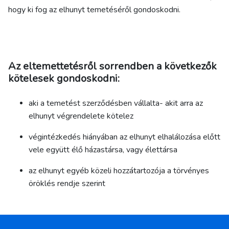
hogy ki fog az elhunyt temetéséről gondoskodni.
Az eltemettetésről sorrendben a következők
kötelesek gondoskodni:
aki a temetést szerződésben vállalta- akit arra az
elhunyt végrendelete kötelez
végintézkedés hiányában az elhunyt elhalálozása előtt
vele együtt élő házastársa, vagy élettársa
az elhunyt egyéb közeli hozzátartozója a törvényes
öröklés rendje szerint